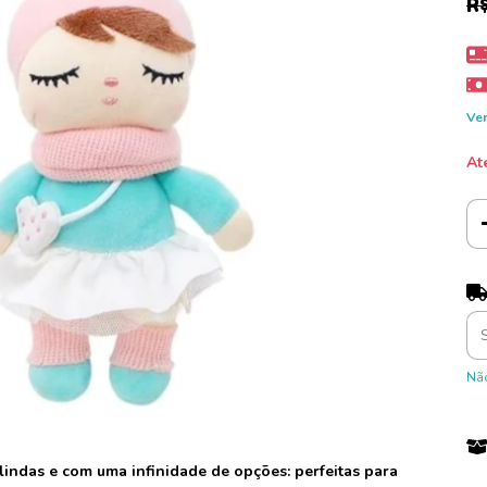
R
Ver
At
Ent
Não
indas e com uma infinidade de opções: perfeitas para