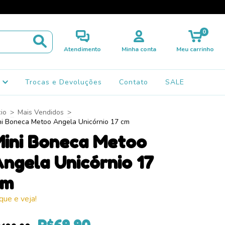
0
Atendimento
Minha conta
Meu carrinho
s
Trocas e Devoluções
Contato
SALE
cio
>
Mais Vendidos
>
ni Boneca Metoo Angela Unicórnio 17 cm
ini Boneca Metoo
ngela Unicórnio 17
cm
ique e veja!