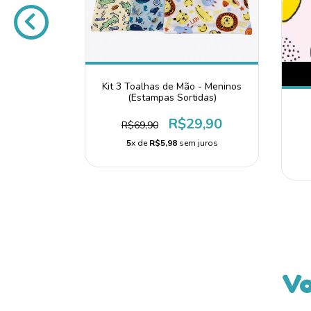
elentes -
Kit 3 Toalhas de Mão - Meninos
(Estampas Sortidas)
9,90
R$29,90
R$69,90
juros
5
x de
R$5,98
sem juros
Vo