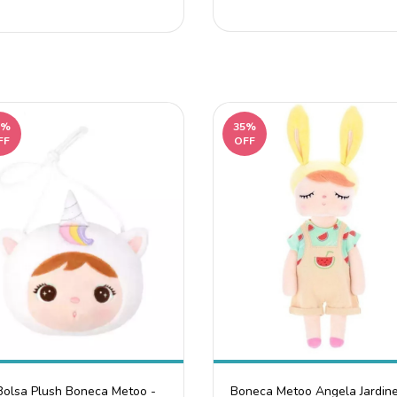
9%
35%
FF
OFF
Bolsa Plush Boneca Metoo -
Boneca Metoo Angela Jardine