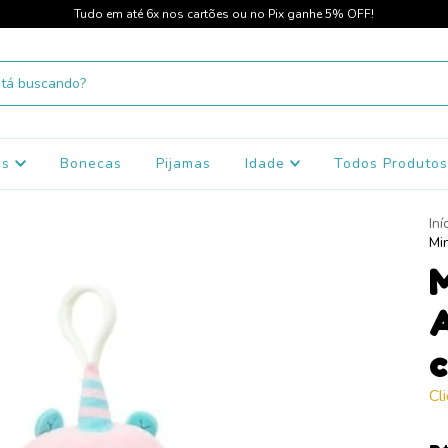
Tudo em até 6x nos cartões ou no Pix ganhe 5% OFF!
os
Bonecas
Pijamas
Idade
Todos Produto
Iní
Mi
M
A
Cl