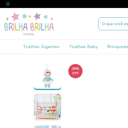
Toalhas Gigantes
Toalhas Baby
Brinqued
36
%
OFF