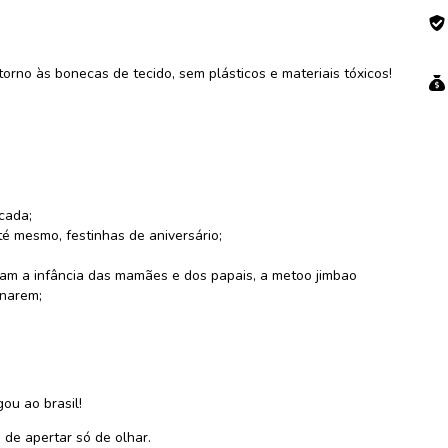
rno às bonecas de tecido, sem plásticos e materiais tóxicos!
icada;
té mesmo, festinhas de aniversário;
am a infância das mamães e dos papais, a metoo jimbao
onarem;
ou ao brasil!
de apertar só de olhar.