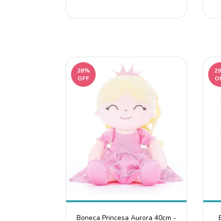
28%
2
OFF
O
Boneca Princesa Aurora 40cm -