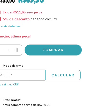
R$69,90
$109,90
6
x de
R$11,65
sem juros
5% de desconto
pagando com Pix
 mais detalhes
enção, última peça!
ALTERAR CEP
regas para o CEP:
Meios de envio
CALCULAR
 sei meu CEP
Frete Grátis*
*Para compras acima de R$229,00