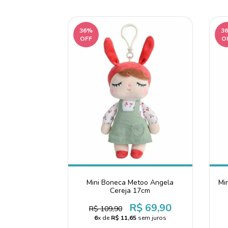
36%
3
OFF
O
Mini Boneca Metoo Angela
Mi
Cereja 17cm
R$ 69,90
R$ 109,90
6
x de
R$ 11,65
sem juros