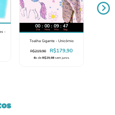
00
:
00
:
09
:
45
Dia
Hora
Min
Seg
es -
Kit 3 Toa
(Est
Toalha Gigante - Unicórnio
R$69
R$179,90
R$219,90
5
x d
6
x de
R$29,98
sem juros
tos