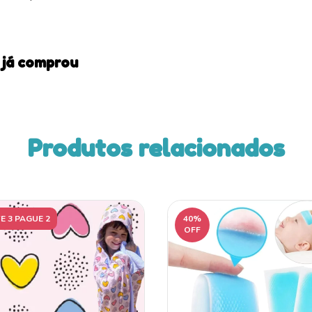
 já comprou
Produtos relacionados
E 3 PAGUE 2
40
%
OFF