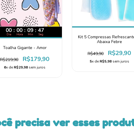
00
:
00
:
09
:
45
Dia
Hora
Min
Seg
Kit 5 Compressas Refrescant
Abaixa Febre
Toalha Gigante - Amor
R$29,90
R$49,90
R$179,90
R$219,90
5
x de
R$5,98
sem juros
6
x de
R$29,98
sem juros
cê precisa ver esses produ