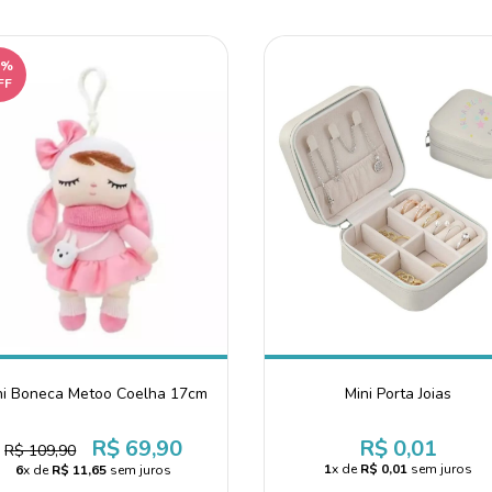
6%
FF
ni Boneca Metoo Coelha 17cm
Mini Porta Joias
R$ 69,90
R$ 0,01
R$ 109,90
1
x de
R$ 0,01
sem juros
6
x de
R$ 11,65
sem juros