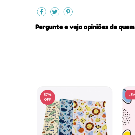
Pergunte e veja opiniões de quem
57
%
LEV
OFF