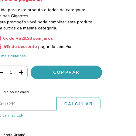
lido para este produto e todos da categoria:
alhas Gigantes.
sta promoção você pode combinar este produto
m outros da mesma categoria.
6
x de
R$29,98
sem juros
5% de desconto
pagando com Pix
 mais detalhes
ALTERAR CEP
regas para o CEP:
Meios de envio
CALCULAR
 sei meu CEP
Frete Grátis*