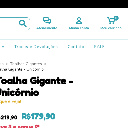
0
Atendimento
Minha conta
Meu carrinho
s
Trocas e Devoluções
Contato
SALE
cio
>
Toalhas Gigantes
>
alha Gigante - Unicórnio
oalha Gigante -
nicórnio
ique e veja!
R$179,90
$219,90
ve 3 e pague 2!