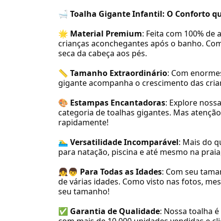
🛁
Toalha Gigante Infantil: O Conforto 
🌟
Material Premium
: Feita com 100% de 
crianças aconchegantes após o banho. Com
seca da cabeça aos pés.
📏
Tamanho Extraordinário
: Com enormes
gigante acompanha o crescimento das crian
🎨
Estampas Encantadoras
: Explore noss
categoria de toalhas gigantes. Mas atençã
rapidamente!
🏊‍♂️
Versatilidade Incomparável
: Mais do q
para natação, piscina e até mesmo na praia,
👧👦
Para Todas as Idades
: Com seu tama
de várias idades. Como visto nas fotos, m
seu tamanho!
✅
Garantia de Qualidade
: Nossa toalha 