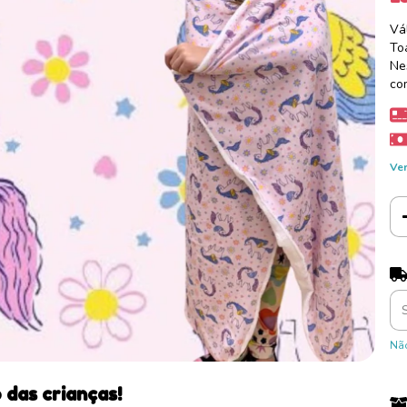
Vá
To
Ne
co
Ver
Ent
Não
das crianças!