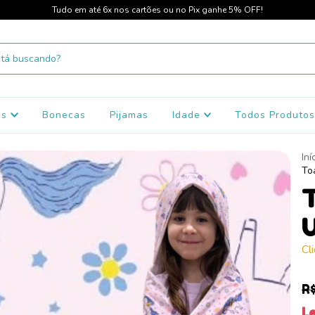
Tudo em até 6x nos cartões ou no Pix ganhe 5% OFF!
os
Bonecas
Pijamas
Idade
Todos Produto
Iní
To
T
U
Cl
R
Le