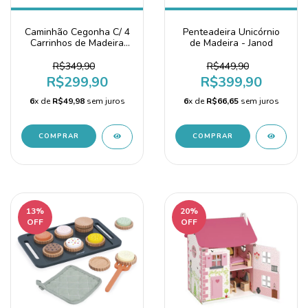
Caminhão Cegonha C/ 4
Penteadeira Unicórnio
Carrinhos de Madeira
de Madeira - Janod
Janod
R$349,90
R$449,90
R$299,90
R$399,90
6
x de
R$49,98
sem juros
6
x de
R$66,65
sem juros
13
%
20
%
OFF
OFF