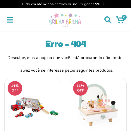
Tudo em até 6x nos cartões ou no Pix ganhe 5% OFF!
0
Erro - 404
Desculpe, mas a página que você está procurando não existe.
Talvez você se interesse pelos seguintes produtos.
14
%
11
%
OFF
OFF